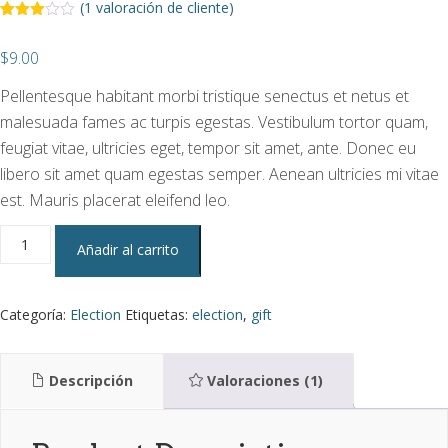
(
1
valoración de cliente)
Valorad
1
o
3.00
$
9.00
sobre
5
basad
Pellentesque habitant morbi tristique senectus et netus et
o en
puntuac
malesuada fames ac turpis egestas. Vestibulum tortor quam,
ión de
cliente
feugiat vitae, ultricies eget, tempor sit amet, ante. Donec eu
libero sit amet quam egestas semper. Aenean ultricies mi vitae
est. Mauris placerat eleifend leo.
Election
Añadir al carrito
Shopping
Bag
cantidad
Categoría:
Election
Etiquetas:
election
,
gift
Descripción
Valoraciones (1)